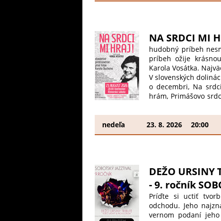
felejthetetlen esté
www.kulturars.sk Early
NA SRDCI MI H
hudobný príbeh nesm
príbeh ožije krásno
Karola Vosátka. Najv
V slovenských dolinác
o decembri, Na srdci
hrám, Primášovo srdc
šiel, S úsmevom a...
od výhry až po prehr
30. 6. 2026 / 14€. 
nedeľa
23. 8. 2026
20:00
a online. Príbeh za
mladosti cez bohéms
otázku v pozadí, či 
vážime skutočné talent
DEŽO URSINY T
- 9. ročník SO
Príďte si uctiť tvor
odchodu. Jeho najzná
vernom podaní jeho 