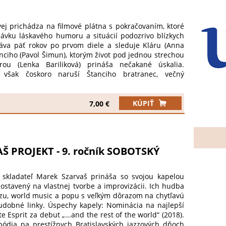
 prichádza na filmové plátna s pokračovaním, ktoré
dávku láskavého humoru a situácií podozrivo blízkych
ráva päť rokov po prvom diele a sleduje Kláru (Anna
nciho (Pavol Šimun), ktorým život pod jednou strechou
rou (Lenka Bariliková) prináša nečakané úskalia.
však čoskoro naruší Štanciho bratranec, večný
niel Žulčák). Keď Veronika (Jana Kovalčiková) zažije
ára sa ju rozhodne zachrániť a vezme ju na Šíravu, kde
jednotky (Lýdia Ondrušová, Zuzana Dancáková a Dana
KÚPIŤ
7,00 €
ú babskú jazdu s jasným cieľom – nájsť jej nového
evčatá hľadajú lásku, muži sa aj s deťmi vydávajú za
sa. Svoj vzťah sa pokúša oživiť aj Klára staršia s
n), no plán sa im...
 PROJEKT - 9. ročník SOBOTSKÝ
 skladateľ Marek Szarvaš prináša so svojou kapelou
ostavený na vlastnej tvorbe a improvizácii. Ich hudba
azzu, world music a popu s veľkým dôrazom na chytľavú
dobné linky. Úspechy kapely: Nominácia na najlepší
 Esprit za debut „...and the rest of the world“ (2018).
ódia na prestížnych Bratislavských jazzových dňoch