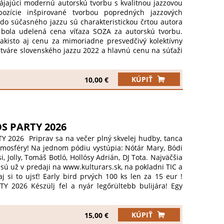
ájajúci modernú autorskú tvorbu s kvalitnou jazzovou
pozície inšpirované tvorbou popredných jazzových
o súčasného jazzu sú charakteristickou črtou autora
bola udelená cena víťaza SOZA za autorskú tvorbu.
 takisto aj cenu za mimoriadne presvedčivý kolektívny
 tváre slovenského jazzu 2022 a hlavnú cenu na súťaži
 Lukáš Šnábel Quartet vydal na jar 2026 debutový
ure Colours. Nahrávka obsahuje deväť autorských
jajú moderný jazz s hlbokými emóciami a energiou.
KÚPIŤ
10,00 €
/ gitara, Martin Kapustník / basgitara, Ľudo Kotlár /
a / bicie. Projekt z verejných zdrojov podporili: Fond
 Sociálny a kultúrny fond SOZA a Hudobný fond.
čkový jazzový večer...
 PARTY 2026
2026 Priprav sa na večer plný skvelej hudby, tanca
mosféry! Na jednom pódiu vystúpia: Nótár Mary, Bódi
, Jolly, Tomáš Botló, Hollósy Adrián, DJ Tota. Najväčšia
ky sú už v predaji na www.kulturars.sk, na pokladni TIC a
 si to ujsť! Early bird prvých 100 ks len za 15 eur !
2026 Készülj fel a nyár legőrültebb bulijára! Egy
mulatós slágerek, fergeteges hangulat és hajnalig tartó
adon: Nótár Mary, Bódi Csabi, Galambos Lajcsi, Jolly,
Adrián + DJ Tota gondoskodik a nonstop buliról! Ez lesz
KÚPIŤ
15,00 €
tyja – ne maradj le! Gyere a barátokkal, és élj át egy