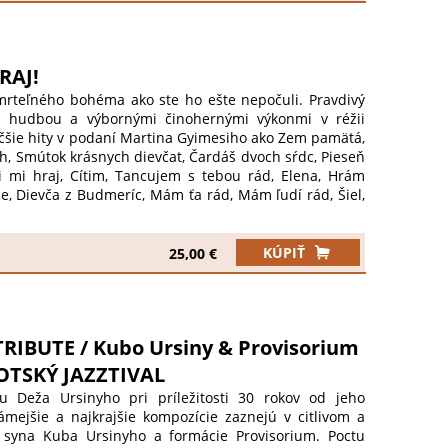
t! Jegyek már kaphatók: TIC, Orbis Mozi és online
 Bird akció: az első 100 db jegy CSAK 15 € ! Csapj...
RAJ!
rteľného bohéma ako ste ho ešte nepočuli. Pravdivý
u hudbou a výbornými činohernými výkonmi v réžii
äčšie hity v podaní Martina Gyimesiho ako Zem pamätá,
h, Smútok krásnych dievčat, Čardáš dvoch sŕdc, Pieseň
 mi hraj, Cítim, Tancujem s tebou rád, Elena, Hrám
e, Dievča z Budmeríc, Mám ťa rád, Mám ľudí rád, Šiel,
.to si necháme ako prekvapenie. Zažite Karola Duchoňa
u. Od jeho najväčšej slávy po strmý pád. Vstupné: do
Potom bude cena stúpať. Predaj v TIC, Kine ORBIS
KÚPIŤ
25,00 €
chytáva životnú dráhu tohto muža, od bezstarostnej
ky život až po tragický a smutný koniec. Ponecháva
sa nedalo „zachrániť“ túto legendu, či si dostatočne
y a...
RIBUTE / Kubo Ursiny & Provisorium
BOTSKÝ JAZZTIVAL
bu Deža Ursinyho pri príležitosti 30 rokov od jeho
mejšie a najkrajšie kompozície zaznejú v citlivom a
syna Kuba Ursinyho a formácie Provisorium. Poctu