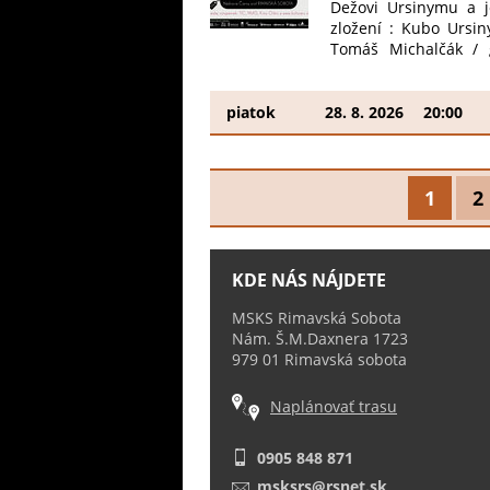
Dežovi Ursinymu a j
zložení : Kubo Ursiny
Tomáš Michalčák / g
Nezmeškajte tento j
nádvoria je obmedz
verejných zdrojov po
piatok
28. 8. 2026
20:00
fond SOZA a Hudobný
1
2
KDE NÁS NÁJDETE
MSKS Rimavská Sobota
Nám. Š.M.Daxnera 1723
979 01 Rimavská sobota
Naplánovať trasu
0905 848 871
msksrs@rsnet.sk