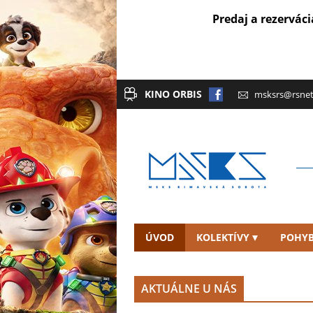
Predaj a rezerváci
KINO ORBIS
msksrs@rsnet
ÚVOD
KOLEKTÍVY
POHYB
KONTAKT
AKTUÁLNE U NÁS