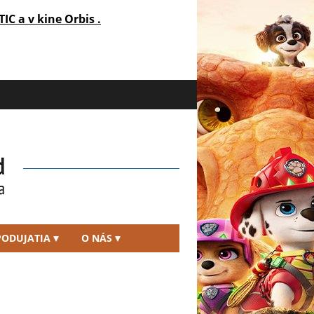
TIC a v kine Orbis .
PODUJATIA
O NÁS