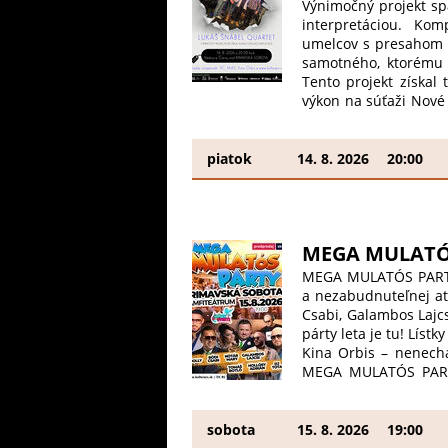
Výnimočný projekt sp
interpretáciou. Kom
umelcov s presahom d
samotného, ktorému 
Tento projekt získal
výkon na súťaži Nové
JAZZ START UP 2023.
album s názvom Fut
skladieb, ktoré spá
piatok
14. 8. 2026
20:00
Kapela: Lukáš Šnábel 
piano a Martin Kukučk
na podporu umenia,
Nezmeškajte tento špi
MEGA MULATÓS
MEGA MULATÓS PARTY 
a nezabudnuteľnej at
Csabi, Galambos Lajcsi
párty leta je tu! Líst
Kina Orbis – nenechaj
MEGA MULATÓS PARTY 
este, ahol a legjobb 
tánc vár rád! A színp
Tomáš Botló, Hollósy 
sobota
15. 8. 2026
19:00
a nyár legnagyobb par