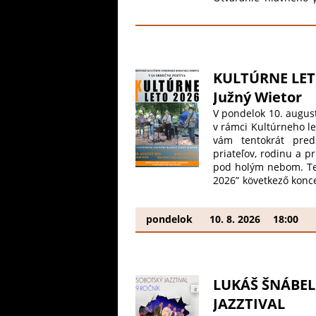
(2022). Aktuálne kap
predstavia aj zaujím
– spev Matej Lazár –
Szarvaš – bicie, aran
podporu umenia, Soci
KULTÚRNE LETO
Južný Wietor
V pondelok 10. augus
v rámci Kultúrneho le
vám tentokrát pred
priateľov, rodinu a p
pod holým nebom. Teš
2026” következő koncer
ezúttal a Južný Wieto
családjukat és töltsen
pondelok
10. 8. 2026
18:00
ég alatt. Szeretettel 
LUKÁŠ ŠNÁBEL 
JAZZTIVAL