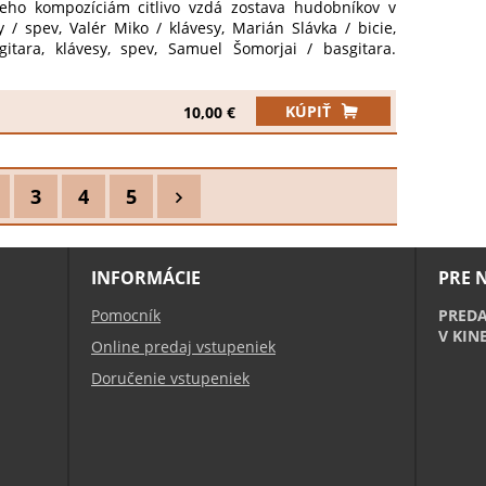
eho kompozíciám citlivo vzdá zostava hudobníkov v
 / spev, Valér Miko / klávesy, Marián Slávka / bicie,
itara, klávesy, spev, Samuel Šomorjai / basgitara.
edinečný letný koncert pod holým nebom. Kapacita
ená, zabezpečte si svoje miesto včas ! Projekt z
dporili: Fond na podporu umenia, Sociálny a kultúrny
KÚPIŤ
10,00 €
 fond.
3
4
5
INFORMÁCIE
PRE 
Pomocník
PREDA
V KIN
Online predaj vstupeniek
Doručenie vstupeniek