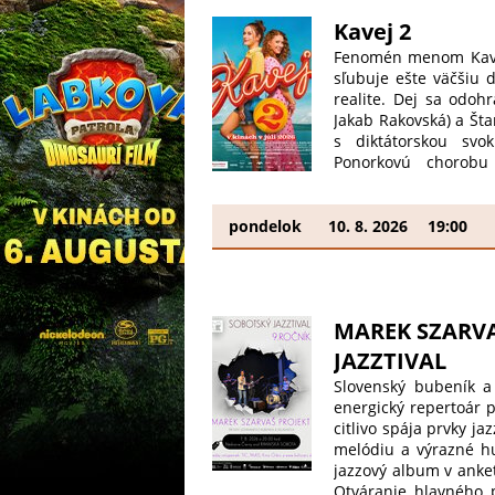
Kavej 2
Fenomén menom Kavej
sľubuje ešte väčšiu 
realite. Dej sa odoh
Jakab Rakovská) a Šta
s diktátorskou svok
Ponorkovú chorobu 
vetroplach Šimon (Da
sklamanie v láske, Kl
spolu s nevestami z 
pondelok
10. 8. 2026
19:00
Droppová) rozbiehaj
chlapa! Zatiaľ čo di
dobrodružstvom do le
Bertym (Braňo Matušči
MAREK SZARVAŠ
JAZZTIVAL
Slovenský bubeník a
energický repertoár p
citlivo spája prvky j
melódiu a výrazné hu
jazzový album v ankete
Otváranie hlavného p