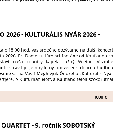
ela pracuje na nahrávaní svojho tretieho CD, kde sa
aví hostia. Zloženie kapely: Darinka Kandra Kompušová
 piano Peter Frák – basa Gabriel Silvay – husle Marek
žmány Podujatie z verejných zdrojov podporili Fond na
álny a kultúrny fond SOZA a Hudobný fond.
 2026 - KULTURÁLIS NYÁR 2026 -
ta o 18:00 hod. vás srdečne pozývame na ďalší koncert
ta 2026. Pri Dome kultúry pri fontáne od Kauflandu sa
staví naša country kapela Južný Wietor. Vezmite
ríďte stráviť príjemný letný podvečer s dobrou hudbou
íme sa na Vás ! Meghívjuk Önöket a „Kulturális Nyár
tjére. A Kultúrház előtt, a Kaufland felőli szökőkútnál
r country zenekar játszik majd. Hozzák el a barátaikat,
ek el egy kellemes nyári estét jó zene mellett a szabad
várjuk Önöket !
0,00 €
QUARTET - 9. ročník SOBOTSKÝ