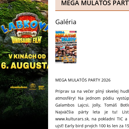
MEGA MULATÓS PART
Galéria
MEGA MULATÓS PARTY 2026
Priprav sa na večer plný skvelej hu
atmosféry! Na jednom pódiu vystúpi
Galambos Lajcsi, Jolly, Tomáš Botl
Najväčšia párty leta je tu! Lí
www.kulturars.sk, na pokladni TIC a
ujsť! Early bird prvých 100 ks len za 15