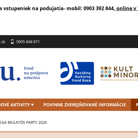
a vstupeniek na podujatia- mobil: 0903 392 844,
online v 
.sk
0905 848 871
OVÉ AKTIVITY
POVINNE ZVEREJŇOVANÉ INFORMÁCIE
GA MULATÓS PARTY 2026