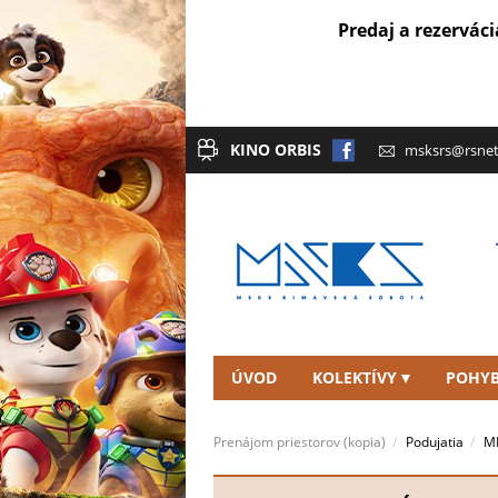
Predaj a rezerváci
KINO ORBIS
msksrs@rsnet
ÚVOD
KOLEKTÍVY
POHYB
KONTAKT
Prenájom priestorov (kopia)
Podujatia
ME