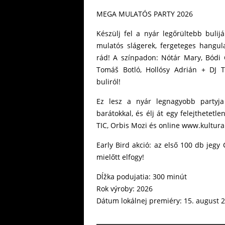
MEGA MULATÓS PARTY 2026
Készülj fel a nyár legőrültebb bulij
mulatós slágerek, fergeteges hangula
rád! A színpadon: Nótár Mary, Bódi C
Tomáš Botló, Hollósy Adrián + DJ 
buliról!
Ez lesz a nyár legnagyobb partyj
barátokkal, és élj át egy felejthetetl
TIC, Orbis Mozi és online www.kultura
Early Bird akció: az első 100 db jegy 
mielőtt elfogy!
Dĺžka podujatia: 300 minút
Rok výroby: 2026
Dátum lokálnej premiéry: 15. august 