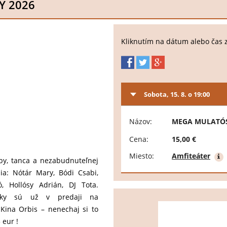
Y 2026
Kliknutím na dátum alebo čas 
Sobota, 15. 8. o 19:00
Názov:
MEGA MULATÓS
Cena:
15,00 €
Miesto:
Amfiteáter
dby, tanca a nezabudnuteľnej
a: Nótár Mary, Bódi Csabi,
ó, Hollósy Adrián, DJ Tota.
stky sú už v predaji na
 Kina Orbis – nenechaj si to
 eur !