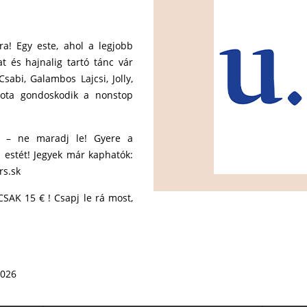
ára! Egy este, ahol a legjobb
t és hajnalig tartó tánc vár
sabi, Galambos Lajcsi, Jolly,
Tota gondoskodik a nonstop
a – ne maradj le! Gyere a
en estét! Jegyek már kaphatók:
rs.sk
CSAK 15 € ! Csapj le rá most,
2026